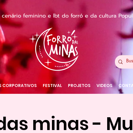
enário feminino e lbt do forró e da cultura Popular
S CORPORATIVOS
FESTIVAL
PROJETOS
VIDEOS
CONT
 das minas - Mu