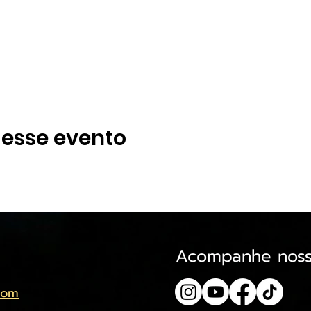
 esse evento
Acompanhe noss
com