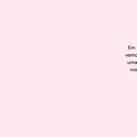
Em 
vamo
uma
no