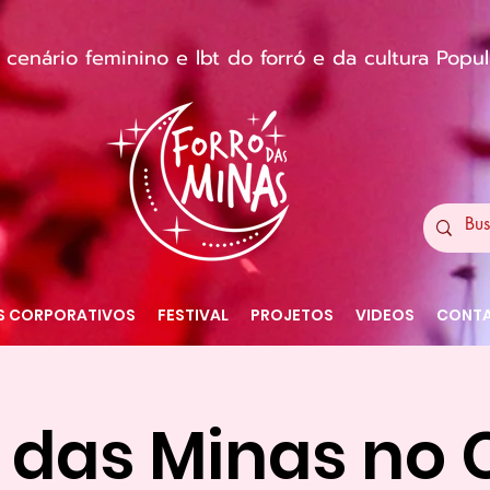
enário feminino e lbt do forró e da cultura Popular
S CORPORATIVOS
FESTIVAL
PROJETOS
VIDEOS
CONT
 das Minas no